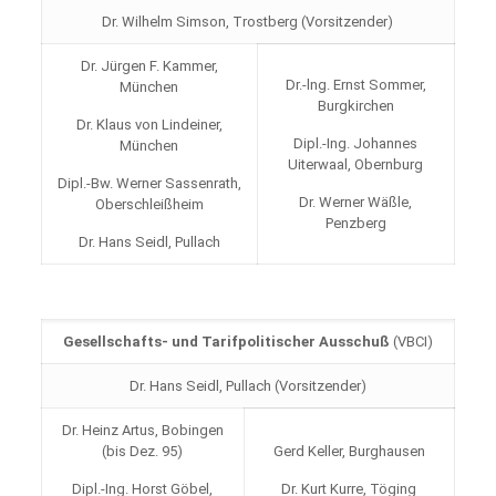
Dr. Wilhelm Simson, Trostberg (Vorsitzender)
Dr. Jürgen F. Kammer,
Dr.-lng. Ernst Sommer,
München
Burgkirchen
Dr. Klaus von Lindeiner,
Dipl.-Ing. Johannes
München
Uiterwaal, Obernburg
Dipl.-Bw. Werner Sassenrath,
Dr. Werner Wäßle,
Oberschleißheim
Penzberg
Dr. Hans Seidl, Pullach
Gesellschafts- und Tarifpolitischer Ausschuß
(VBCI)
Dr. Hans Seidl, Pullach (Vorsitzender)
Dr. Heinz Artus, Bobingen
(bis Dez. 95)
Gerd Keller, Burghausen
Dipl.-Ing. Horst Göbel,
Dr. Kurt Kurre, Töging