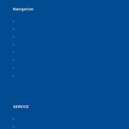
Navigation
Home
Über uns
Themen & Positionen
CORONA
Seminare & Veranstaltungen
Presse
Downloads
CSB Bayerische Chemie Service und
Beratungsgesellschaft
SERVICE
Pressearchiv der Bayerischen Chemieverbände
Anfahrt