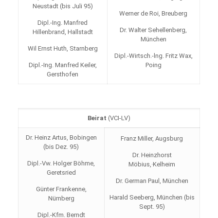
Neustadt (bis Juli 95)
Werner de Roi, Breuberg
Dipl.-Ing. Manfred
Dr. Walter Sehellenberg,
Hillenbrand, Hallstadt
München
Wil Ernst Huth, Starnberg
Dipl.-Wirtsch.-lng. Fritz Wax,
Dipl.-Ing. Manfred Keiler,
Poing
Gersthofen
Beirat
(VCI-LV)
Dr. Heinz Artus, Bobingen
Franz Miller, Augsburg
(bis Dez. 95)
Dr. Heinzhorst
Dipl.-Vw. Holger Böhme,
Möbius,·Kelheim
Geretsried
Dr. German Paul, München
Günter Frankenne,
Harald Seeberg, München (bis
Nürnberg
Sept. 95)
Dipl.-Kfm. Berndt