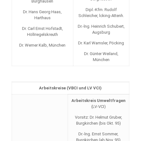
Burghausen
Dipl.-Kfm. Rudolf
Dr. Hans Georg·Haas,
Schleicher, lcking-Attenh.
Harthaus
Dr.-lng. Heinrich Schubert,
Dr. Carl Ernst Hofstadt,
Augsburg
Höllriegelskreuth
Dr. Karl Wamsler, Pöcking
Dr. Werner Kalb, München
Dr. Günter Weiland,
München
Arbeitskreise (VBCI und LV VCI)
Arbeitskreis Umweltfragen
(LV-VCI)
Vorsitz: Dr. Helmut Gruber,
Burgkirchen (bis Okt. 95)
Dr.-lng. Ernst Sommer,
Burgkirchen (ab Nov. 95)