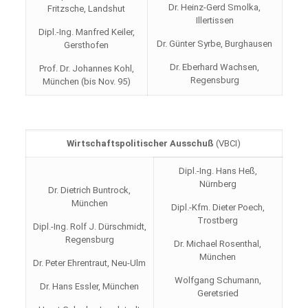
Dr. Heinz-Gerd Smolka,
Fritzsche, Landshut
Illertissen
Dipl.-Ing. Manfred Keiler,
Dr. Günter Syrbe, Burghausen
Gersthofen
Dr. Eberhard Wachsen,
Prof. Dr. Johannes Kohl,
Regensburg
München (bis Nov. 95)
Wirtschaftspolitischer Ausschuß
(VBCI)
Dipl.-Ing. Hans Heß,
Nürnberg
Dr. Dietrich Buntrock,
München
Dipl.-Kfm. Dieter Poech,
Trostberg
Dipl.-Ing. Rolf J. Dürschmidt,
Regensburg
Dr. Michael Rosenthal,
München
Dr. Peter Ehrentraut, Neu-Ulm
Wolfgang Schumann,
Dr. Hans Essler, München
Geretsried