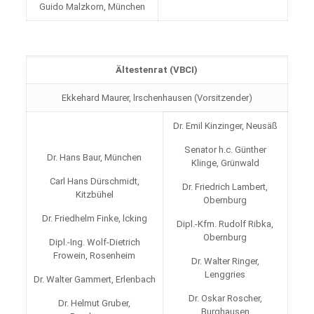
Guido Malzkorn, München
Ältestenrat (VBCI)
Ekkehard Maurer, lrschenhausen (Vorsitzender)
Dr. Emil Kinzinger, Neusäß
Senator h.c. Günther
Dr. Hans Baur, München
Klinge, Grünwald
Carl Hans Dürschmidt,
Dr. Friedrich Lambert,
Kitzbühel
Obernburg
Dr. Friedhelm Finke, lcking
Dipl.-Kfm. Rudolf Ribka,
Obernburg
Dipl.-Ing. Wolf-Dietrich
Frowein, Rosenheim
Dr. Walter Ringer,
Lenggries
Dr. Walter Gammert, Erlenbach
Dr. Oskar Roscher,
Dr. Helmut Gruber,
Burghausen