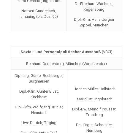
Horst Gehrcke, Ingolstadt
Dr. Eberhard Wachsen,
Regensburg
Norbert Gunderlach,
lsmaning (bis Dez. 95)
Dipl.-Kfm. Hans-Jürgen
Zippel, München
Sozial- und Personalpolitischer Ausschuß
(VBCI)
Bernhard Gerstenberg, München (Vorsitzender)
Dipl.-Ing. Günter Bechberger,
Burghausen
Jochen Müller, Hallstadt
Dipl.-Kfm. Günter Blust,
Kirchheim
Mario Ott, Ingolstadt
Dipl.-Kfm. Wolfgang Brunier,
Dipl.-Bw. Meinolf Pousset,
Neustadt
Trostberg
Uwe Dittrich, Töging
Dr. Jürgen Schneider,
Nürnberg
Dipl.-Kfm. Anton Graf