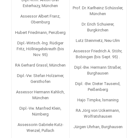
Esterhazy, München
Prof. Dr. Karlheinz Schüssler,
München
Assessor Albert Franz,
Obernburg
Dr. Erich Schuierer,
Burgkirchen
Hubert Friedmann, Penzberg
Lutz Steinmetz, Neu-Ulm
Dipl.-Wirtsch.-lng. Rüdiger
Fritz, Höllriegelskreuth (bis
Assessor Friedrich A. Stöhr,
Nov. 95)
Bobingen (bis Sept. 95) .
RA Gerhard Grassl, München
Dipl.-Bw. Hermann Straßer,
Burghausen
Dipl.-Vw. Stefan Holzamer,
Gersthofen
Dipl. -Bw. Dieter Tausend,
Peißenberg
Assessor Hermann Kahlich,
München
Hajo Timpke, lsmaning
Dipl.-Vw. Manfred Klein,
RA Jörg von Uckermann,
Nürnberg
Wolfratshausen
Assessorin Gabriele Kutz-
Jürgen Uhrhan, Burghausen
Wenzel, Pullach