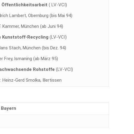
s Öffentlichkeitsarbeit
( LV-VCI)
edrich Lambert, Obernburg (bis Mai 94)
 F. Kammer, München (ab Juni 94)
s
Kunststoff-Recycling
(LV-VCI)
 Hans Stach, München (bis Dez. 94)
er Frey, lsmaning (ab März 95)
achwachsende Rohstoffe
(LV-VCI)
r. Heinz-Gerd Smolka, Illertissen
 Bayern