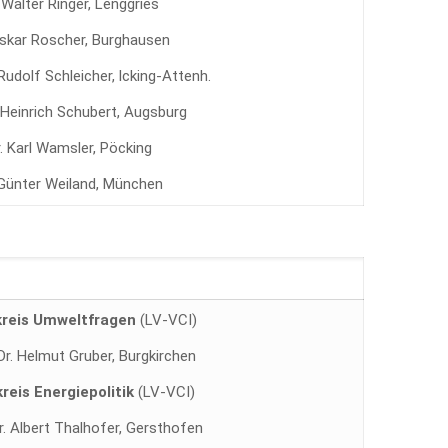
 Walter Ringer, Lenggries
Oskar Roscher, Burghausen
Rudolf Schleicher, lcking-Attenh.
. Heinrich Schubert, Augsburg
r. Karl Wamsler, Pöcking
 Günter Weiland, München
kreis Umweltfragen
(LV-VCI)
Dr. Helmut Gruber, Burgkirchen
kreis Energiepolitik
(LV-VCI)
r. Albert Thalhofer, Gersthofen