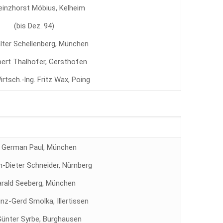
Heinzhorst Möbius, Kelheim
(bis Dez. 94)
alter Schellenberg, München
lbert Thalhofer, Gersthofen
Wirtsch.-lng. Fritz Wax, Poing
. German Paul, München
ch-Dieter Schneider, Nürnberg
rald Seeberg, München
inz-Gerd Smolka, Illertissen
 Günter Syrbe, Burghausen