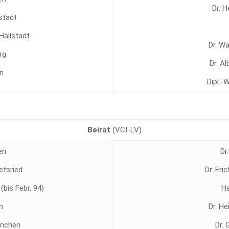
Dr. 
ustadt
 Hallstadt
Dr. W
rg
Dr. A
n
Dipl.-
Beirat
(VCI-LV)
en
Dr
etsried
Dr. Eri
(bis Febr. 94)
Ha
n
Dr. He
ünchen
Dr.