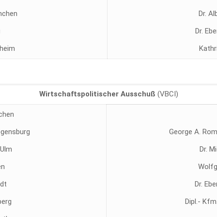
ünchen
Dr. A
g
Dr. Eb
lheim
Kathr
Wirtschaftspolitischer Ausschuß
(VBCI)
nchen
Regensburg
George A. Rom
-Ulm
Dr. M
en
Wolfg
dt
Dr. Eb
berg
Dipl.- Kf