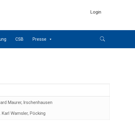
Login
ung
CSB
Presse
ard Maurer, lrschenhausen
. Karl Wamsler, Pöcking