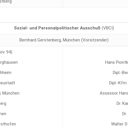
ostberg
Sozial- und Personalpolitischer Ausschuß
(VBCI)
Bernhard Gerstenberg, München (Vorsitzender)
ov. 94)
Burghausen
Hans Piontk
rchheim
Dipl.-B
Neustadt
Dipl.-Kfm.
y, München
Assessor Hans-
erg
Dr. K
chen
Dr.
ersthofen
Walter St