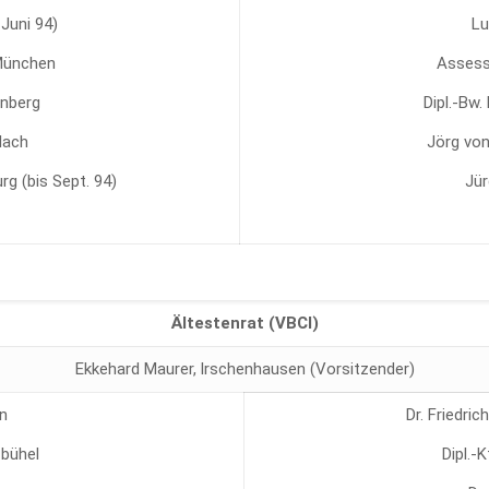
 Juni 94)
Lu
München
Assesso
rnberg
Dipl.-Bw
lach
Jörg vo
g (bis Sept. 94)
Jür
Ältestenrat (VBCI)
Ekkehard Maurer, lrschenhausen (Vorsitzender)
n
Dr. Friedri
zbühel
Dipl.-