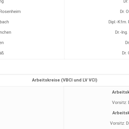
ing
Dr.
, Rosenheim
Dr. 
nbach
Dipl.-Kfm. 
ünchen
Dr.-lng
en
D
säß
Dr.
Arbeitskreise (VBCI und LV VCI)
Arbeits
Vorsitz: 
Arbeits
Vorsitz: D