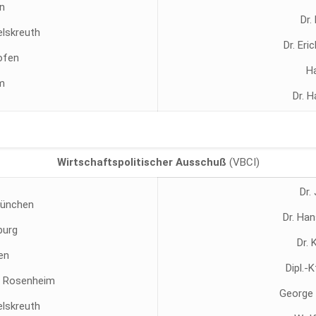
en
Dr.
elskreuth
Dr. Eri
hofen
H
m
Dr. H
Wirtschaftspolitischer Ausschuß
(VBCI)
Dr.
 München
Dr. Han
burg
Dr. 
en
Dipl.-
n, Rosenheim
George
elskreuth