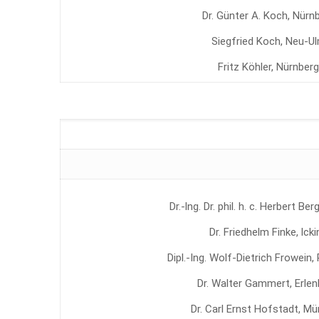
Dr. Günter A. Koch, Nürn
Siegfried Koch, Neu-U
Fritz Köhler, Nürnberg
Dr.-lng. Dr. phil. h. c. Herbert B
Dr. Friedhelm Finke, lcki
Dipl.-Ing. Wolf-Dietrich Frowein
Dr. Walter Gammert, Erle
Dr. Carl Ernst Hofstadt, M