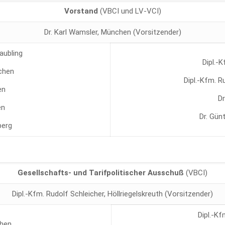
Vorstand
(VBCI und LV-VCI)
Dr. Karl Wamsler, München (Vorsitzender)
aubling
Dipl.-
rchen
Dipl.-Kfm. R
en
Dr
en
Dr. Gün
berg
Gesellschafts- und Tarifpolitischer Ausschuß
(VBCI)
Dipl.-Kfm. Rudolf Schleicher, Höllriegelskreuth (Vorsitzender)
Dipl.-Kf
chen