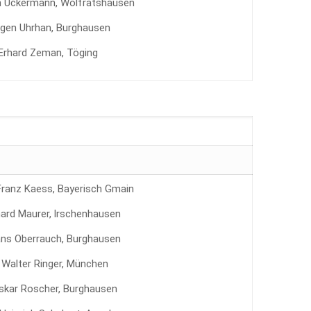
n Uckermann, Wolfratshausen
rgen Uhrhan, Burghausen
Erhard Zeman, Töging
 Franz Kaess, Bayerisch Gmain
ard Maurer, lrschenhausen
ans Oberrauch, Burghausen
. Walter Ringer, München
Oskar Roscher, Burghausen