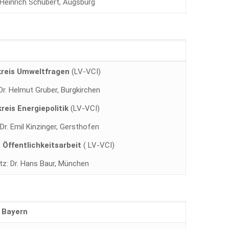
. Heinrich Schubert, Augsburg
kreis Umweltfragen
(LV-VCI)
Dr. Helmut Gruber, Burgkirchen
kreis Energiepolitik
(LV-VCI)
 Dr. Emil Kinzinger, Gersthofen
s Öffentlichkeitsarbeit
( LV-VCI)
tz: Dr. Hans Baur, München
 Bayern