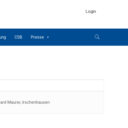
Login
ung
CSB
Presse
ard Maurer, lrschenhausen