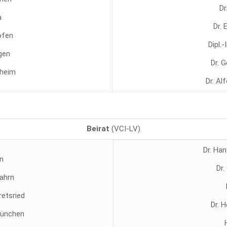
Dr
a
Dr. 
hofen
Dipl.
gen
Dr. 
lheim
Dr. A
Beirat
(VCI-LV)
Dr. Han
n
Dr.
fahrn
retsried
Dr. 
 München