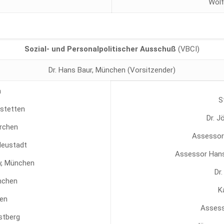
Wolf
Sozial- und Personalpolitischer Ausschuß
(VBCI)
Dr. Hans Baur, München (Vorsitzender)
n
S
mstetten
Dr. 
irchen
Assessor
Neustadt
Assessor Hans-
y, München
Dr.
nchen
K
hen
Assess
stberg