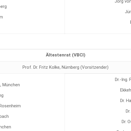
Jörg vo
berg
Jü
lm
Ältestenrat (VBCI)
Prof. Dr. Fritz Kolke, Nürnberg (Vorsitzender)
Dr.-Ing.
erg, München
Ekkeh
ng
Dr. H
, Rosenheim
Dr
nbach
Dr. 
ünchen