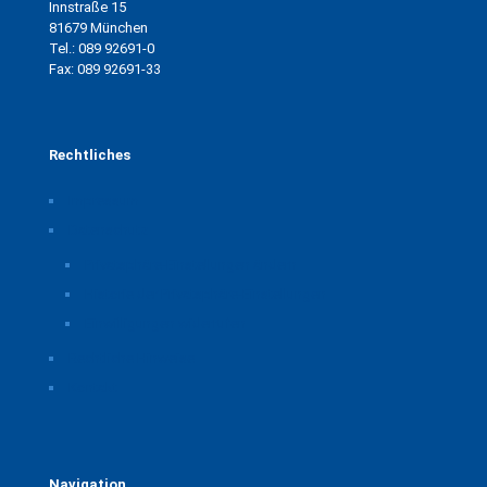
Innstraße 15
81679 München
Tel.: 089 92691-0
Fax: 089 92691-33
Rechtliches
Impressum
Datenschutz
Privatsphäre-Einstellungen ändern
Historie der Privatsphäre-Einstellungen
Einwilligungen widerrufen
Rechtliche Hinweise
Kontakt
Navigation