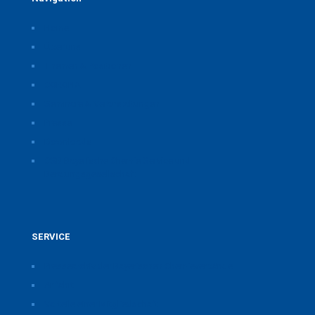
Home
Über uns
Themen & Positionen
CORONA
Seminare & Veranstaltungen
Presse
Downloads
CSB Bayerische Chemie Service und
Beratungsgesellschaft
SERVICE
Pressearchiv der Bayerischen Chemieverbände
Anfahrt
Vorteile einer Mitgliedschaft