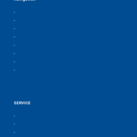
Home
Über uns
Themen & Positionen
CORONA
Seminare & Veranstaltungen
Presse
Downloads
CSB Bayerische Chemie Service und
Beratungsgesellschaft
SERVICE
Pressearchiv der Bayerischen Chemieverbände
Anfahrt
Vorteile einer Mitgliedschaft