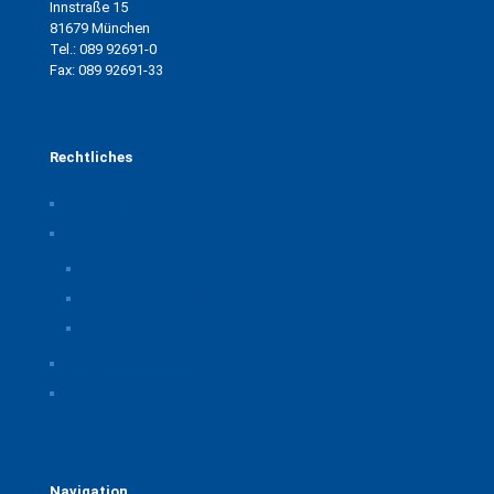
Innstraße 15
81679 München
Tel.: 089 92691-0
Fax: 089 92691-33
Rechtliches
Impressum
Datenschutz
Privatsphäre-Einstellungen ändern
Historie der Privatsphäre-Einstellungen
Einwilligungen widerrufen
Rechtliche Hinweise
Kontakt
Navigation