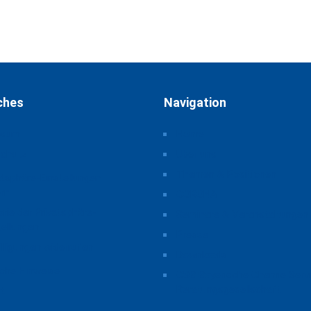
ches
Navigation
ssum
Home
schutz
Über uns
Themen & Positionen
atsphäre-Einstellungen
rn
CORONA
orie der Privatsphäre-
Seminare & Veranstaltungen
tellungen
Presse
illigungen widerrufen
Downloads
iche Hinweise
CSB Bayerische Chemie Serv
Beratungsgesellschaft
t