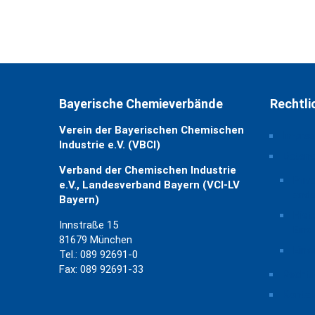
Bayerische Chemieverbände
Rechtli
Verein der Bayerischen Chemischen
Impre
Industrie e.V. (VBCI)
Daten
Verband der Chemischen Industrie
Priv
e.V., Landesverband Bayern (VCI-LV
ände
Bayern)
Hist
Innstraße 15
Eins
81679 München
Einw
Tel.: 089 92691-0
Fax: 089 92691-33
Rechtl
Kontak