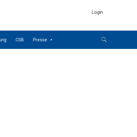
Login
ung
CSB
Presse