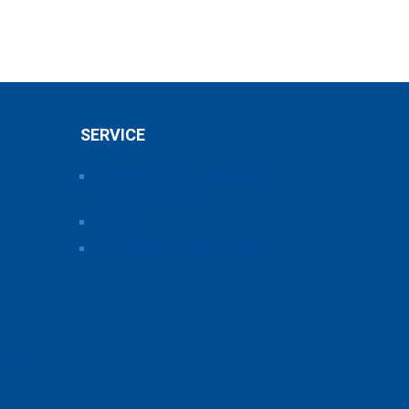
SERVICE
Pressearchiv der Bayerischen
Chemieverbände
Anfahrt
Vorteile einer Mitgliedschaft
ice und